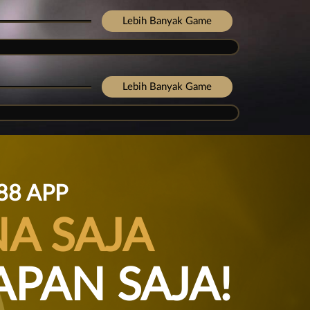
Lebih Banyak Game
Lebih Banyak Game
88 APP
A SAJA
PAN SAJA!