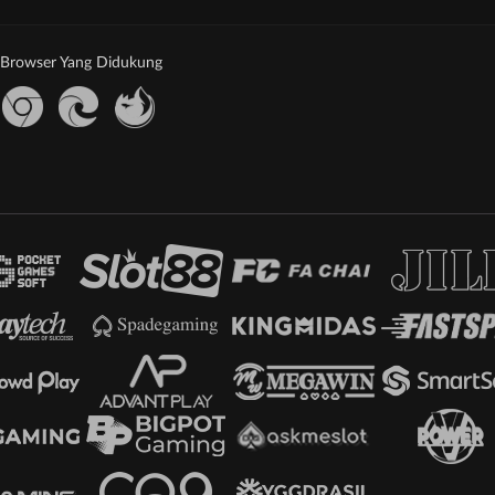
Browser Yang Didukung