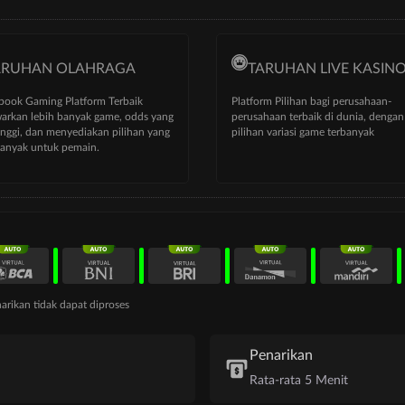
ARUHAN OLAHRAGA
TARUHAN LIVE KASIN
book Gaming Platform Terbaik
Platform Pilihan bagi perusahaan-
rkan lebih banyak game, odds yang
perusahaan terbaik di dunia, dengan
tinggi, dan menyediakan pilihan yang
pilihan variasi game terbanyak
banyak untuk pemain.
arikan tidak dapat diproses
Penarikan
Rata-rata 5 Menit