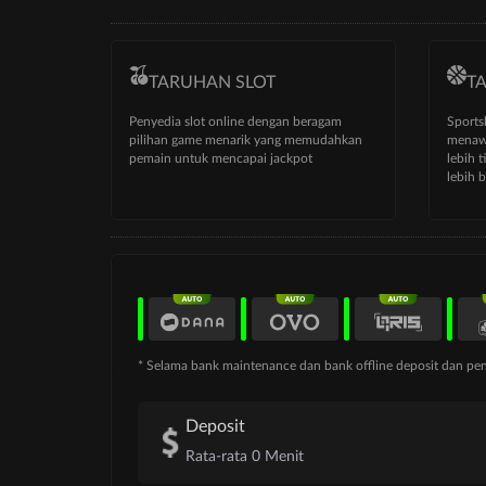
TARUHAN SLOT
T
Penyedia slot online dengan beragam
Sports
pilihan game menarik yang memudahkan
menawa
pemain untuk mencapai jackpot
lebih 
lebih 
* Selama bank maintenance dan bank offline deposit dan pen
Deposit
Rata-rata 0 Menit