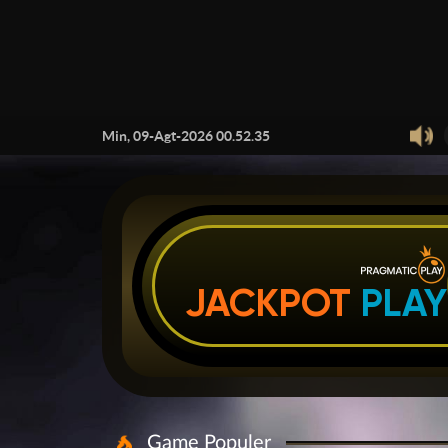
Min, 09-Agt-2026 00.52.35
Jun-2026 dari 15.00.00 sampai 30-Sep-2026 15.00.00. Selama waktu ini, PP Virtual 
JACKPOT
PLAY
Game Populer