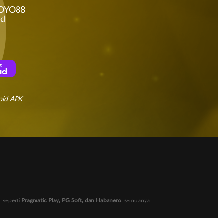
 YOYO88
id
oid APK
r seperti
Pragmatic Play, PG Soft, dan Habanero
, semuanya