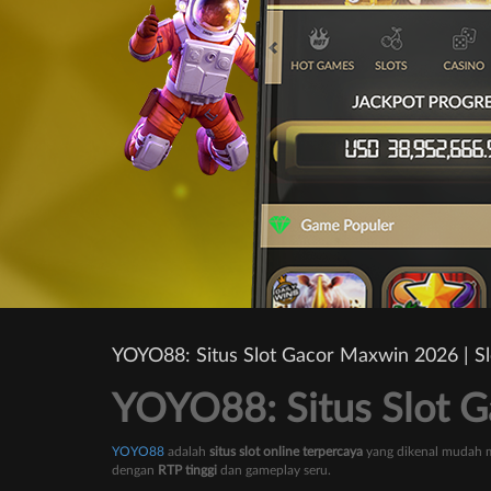
YOYO88: Situs Slot Gacor Maxwin 2026 | Sl
YOYO88: Situs Slot 
YOYO88
adalah
situs slot online terpercaya
yang dikenal mudah m
dengan
RTP tinggi
dan gameplay seru.