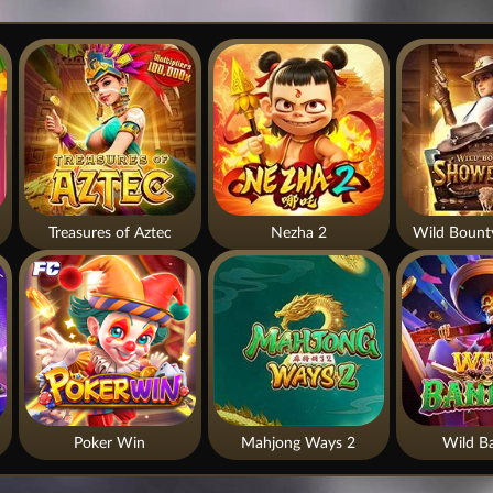
Treasures of Aztec
Nezha 2
Poker Win
Mahjong Ways 2
Wild B