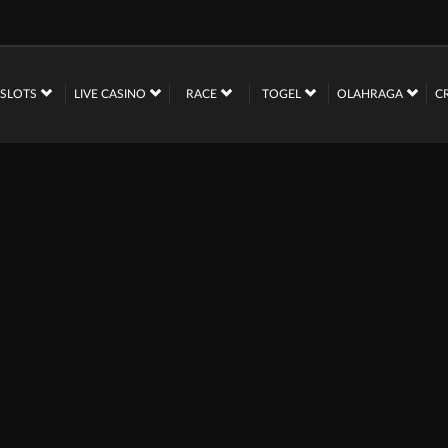
SLOTS
LIVE CASINO
RACE
TOGEL
OLAHRAGA
C