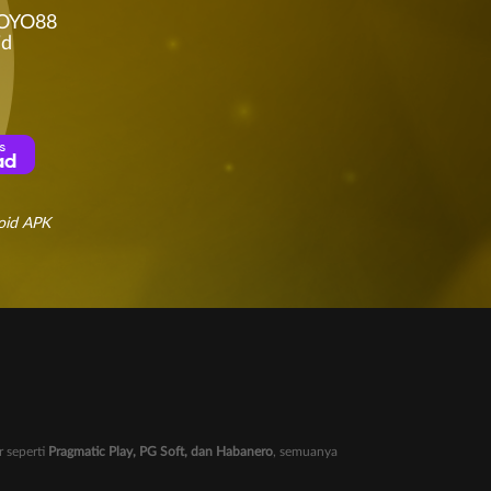
 YOYO88
id
oid APK
r seperti
Pragmatic Play, PG Soft, dan Habanero
, semuanya