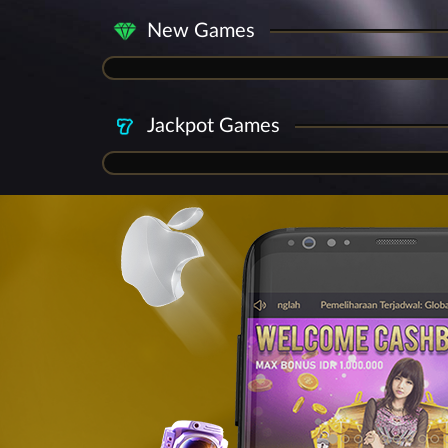
New Games
Jackpot Games