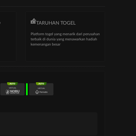
O
TARUHAN TOGEL
Platform togel yang menarik dari perusahan
terbaik di dunia yang menawarkan hadiah
kemenangan besar