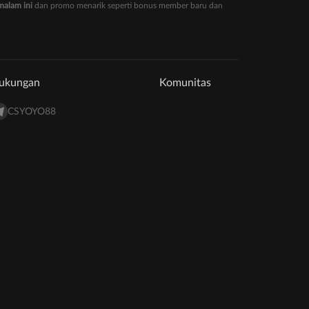
malam ini
dan promo menarik seperti bonus member baru dan
ukungan
Komunitas
CSYOYO88