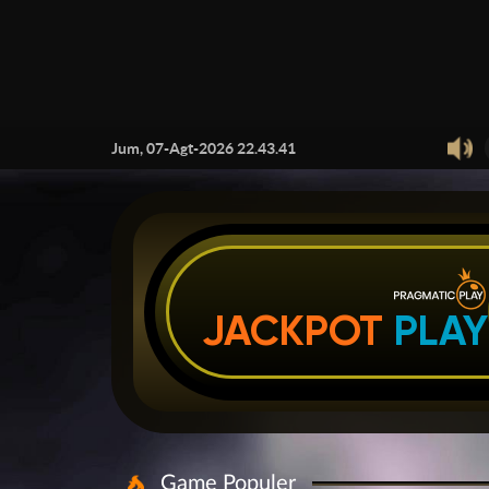
Jum, 07-Agt-2026 22.43.41
Virtual Sports pada 30-Jun-2026 dari 15.00.00 sampai 30-Sep-2026 15.00.00. Selam
JACKPOT
PLAY
Game Populer