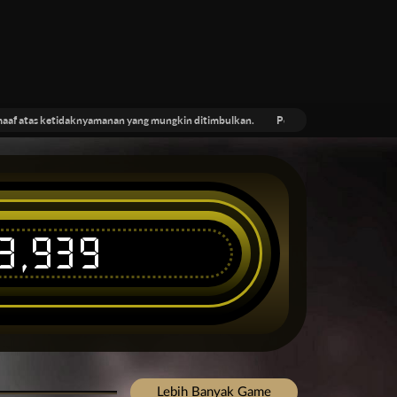
tas ketidaknyamanan yang mungkin ditimbulkan.
Pemeliharaan Terjadwal: MarbleX
34,782
Lebih Banyak Game