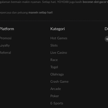
engalaman bermain makin nyaman. Setiap hari, YOYO88 juga kasih
bocoran slot gacor 
terpercaya dan peluang
maxwin setiap hari
!
Platform
Kategori
D
Promosi
Hot Games
Loyalty
Slots
Referral
Live Casino
Race
Togel
Olahraga
Crash Game
Arcade
Poker
E-Sports