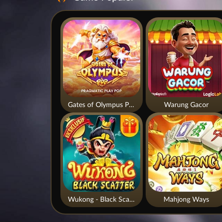
Gates of Olympus POP
Warung Gacor
Wukong - Black Scatter
Mahjong Ways