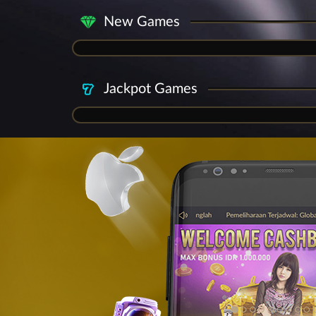
New Games
Jackpot Games