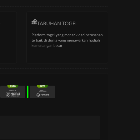
O
TARUHAN TOGEL
Platform togel yang menarik dari perusahan
terbaik di dunia yang menawarkan hadiah
kemenangan besar