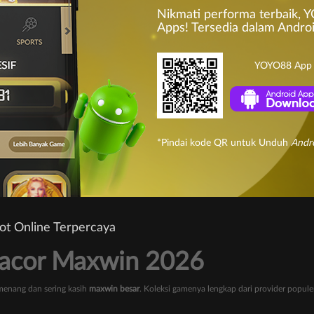
Nikmati performa terbaik,
Apps! Tersedia dalam Andro
YOYO88 App
*Pindai kode QR untuk Unduh
Andr
ot Online Terpercaya
Gacor Maxwin 2026
enang dan sering kasih
maxwin besar
. Koleksi gamenya lengkap dari provider popule