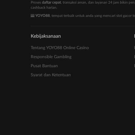
Proses
daftar cepat
, transaksi aman, dan layanan 24 jam bikin p
cashback harian.
🎰
YOYO88
, tempat terbaik untuk anda yang mencari slot gacor 
Kebijaksanaan
Tentang YOYO88 Online Casino
Responsible Gambling
Pusat Bantuan
Syarat dan Ketentuan