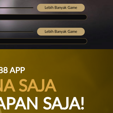
Lebih Banyak Game
Lebih Banyak Game
88 APP
A SAJA
PAN SAJA!