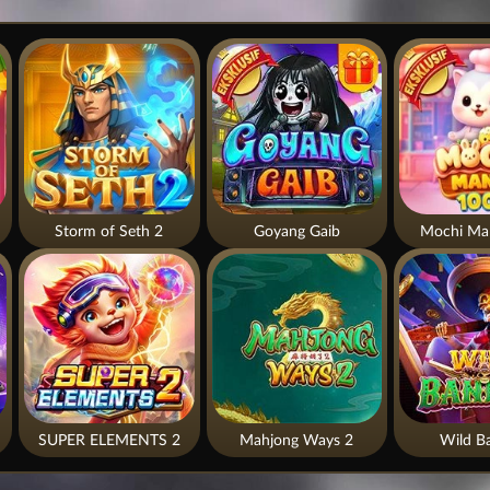
Storm of Seth 2
Goyang Gaib
Mochi Ma
SUPER ELEMENTS 2
Mahjong Ways 2
Wild B