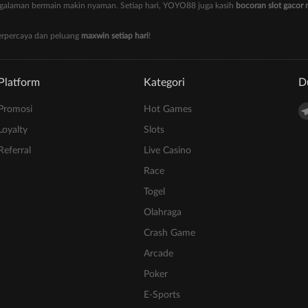
engalaman bermain makin nyaman. Setiap hari, YOYO88 juga kasih
bocoran slot gacor 
terpercaya dan peluang
maxwin setiap hari
!
Platform
Kategori
D
Promosi
Hot Games
Loyalty
Slots
Referral
Live Casino
Race
Togel
Olahraga
Crash Game
Arcade
Poker
E-Sports