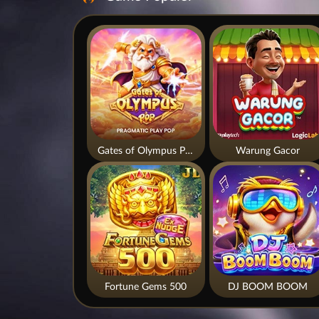
Gates of Olympus POP
Warung Gacor
Fortune Gems 500
DJ BOOM BOOM