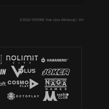
©2026 YOYO88. Hak cipta dilindungi | 18+