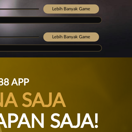
Lebih Banyak Game
Lebih Banyak Game
88 APP
A SAJA
PAN SAJA!