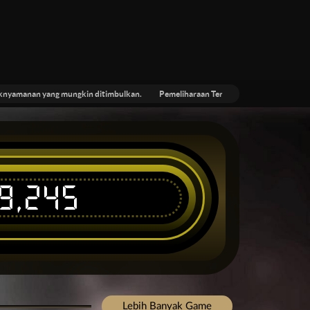
anan yang mungkin ditimbulkan.
Pemeliharaan Terjadwal: MarbleX pada 31-Jul-20
59,245
Lebih Banyak Game