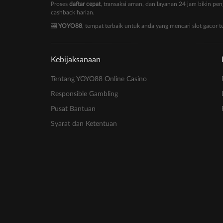
Proses
daftar cepat
, transaksi aman, dan layanan 24 jam bikin p
cashback harian.
🎰
YOYO88
, tempat terbaik untuk anda yang mencari slot gacor 
Kebijaksanaan
Tentang YOYO88 Online Casino
Responsible Gambling
Pusat Bantuan
Syarat dan Ketentuan