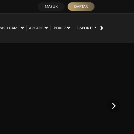
MASUK
DAFTAR
PROMOSI
RASH GAME
ARCADE
POKER
E-SPORTS