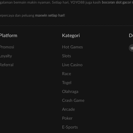
engalaman bermain makin nyaman. Setiap hari, YOYO88 juga kasih
bocoran slot gacor 
terpercaya dan peluang
maxwin setiap hari
!
Platform
Kategori
D
Promosi
Hot Games
Loyalty
Slots
Referral
Live Casino
Race
Togel
Olahraga
Crash Game
Arcade
Poker
E-Sports