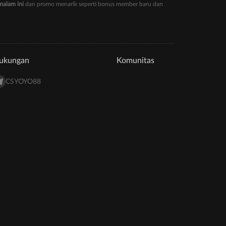
malam ini
dan promo menarik seperti bonus member baru dan
ukungan
Komunitas
CSYOYO88