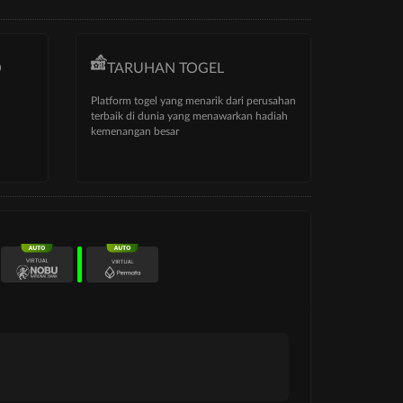
O
TARUHAN TOGEL
Platform togel yang menarik dari perusahan
terbaik di dunia yang menawarkan hadiah
kemenangan besar