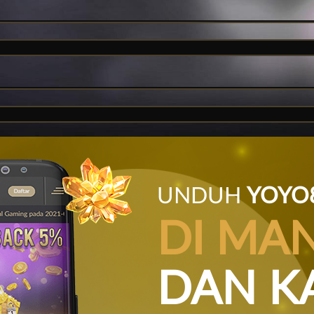
UNDUH
YOYO
DI MAN
DAN KA