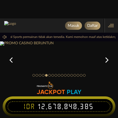
Masuk
Daftar
PP Virtual Sports permainan tidak akan tersedia. Kami memohon maaf atas ketidakn
JACKPOT
PLAY
IDR
12,670,040,385