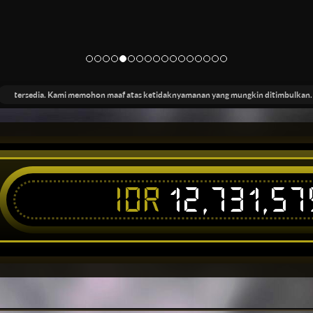
ersedia. Kami memohon maaf atas ketidaknyamanan yang mungkin ditimbulkan.
Pe
IDR
12,731,5