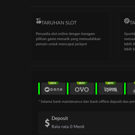
TARUHAN SLOT
T
Penyedia slot online dengan beragam
Sports
pilihan game menarik yang memudahkan
menawa
pemain untuk mencapai jackpot
lebih 
lebih 
* Selama bank maintenance dan bank offline deposit dan pen
Deposit
Rata-rata 0 Menit