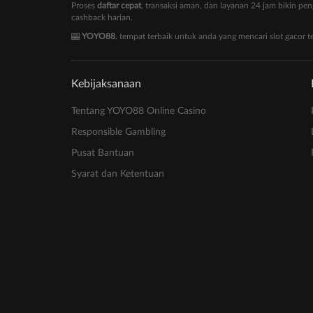
Proses
daftar cepat
, transaksi aman, dan layanan 24 jam bikin p
cashback harian.
🎰
YOYO88
, tempat terbaik untuk anda yang mencari slot gacor 
Kebijaksanaan
Tentang YOYO88 Online Casino
Responsible Gambling
Pusat Bantuan
Syarat dan Ketentuan