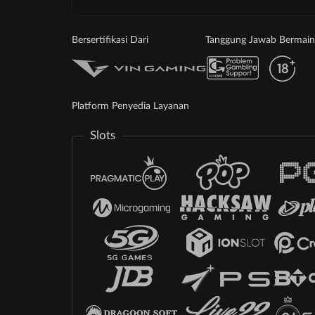
Bersertifikasi Dari
Tanggung Jawab Bermain
Platform Penyedia Layanan
Slots