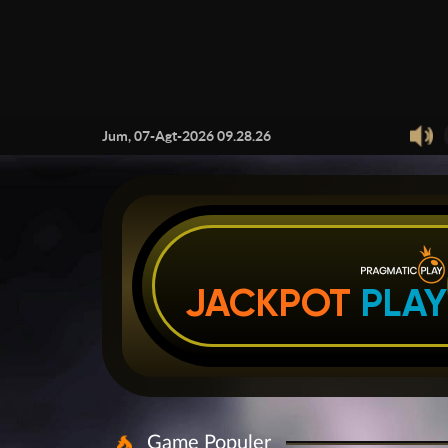
Jum, 07-Agt-2026 09.28.26
026 dari 07.33.17 sampai 15.00.00. Selama waktu ini, CQ9 permainan tidak akan t
JACKPOT
PLAY
Game Populer