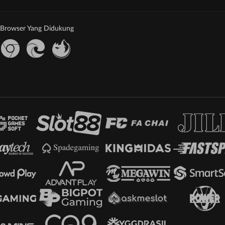
Browser Yang Didukung