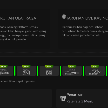
ARUHAN OLAHRAGA
TARUHAN LIVE KASIN
book Gaming Platform Terbaik
Platform Pilihan bagi perusahaan-
rkan lebih banyak game, odds yang
perusahaan terbaik di dunia, dengan
tinggi, dan menyediakan pilihan yang
pilihan variasi game terbanyak
banyak untuk pemain.
arikan tidak dapat diproses
Penarikan
Rata-rata 5 Menit