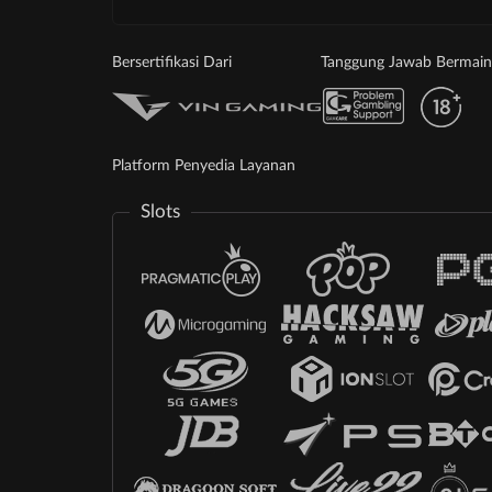
Bersertifikasi Dari
Tanggung Jawab Bermain
Platform Penyedia Layanan
Slots