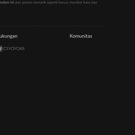
malam ini
dan promo menarik seperti bonus member baru dan
ukungan
Komunitas
CSYOYO88