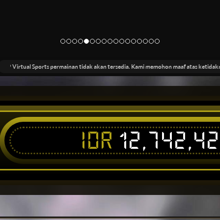
Virtual Sports permainan tidak akan tersedia. Kami memohon maaf atas ketidaknyama
IDR
12,742,4