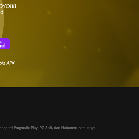
 YOYO88
id
oid APK
r seperti
Pragmatic Play, PG Soft, dan Habanero
, semuanya