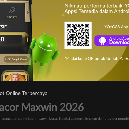
Nikmati performa terbaik,
Apps! Tersedia dalam Andro
YOYO88 App
*Pindai kode QR untuk Unduh
Andr
ot Online Terpercaya
Gacor Maxwin 2026
enang dan sering kasih
maxwin besar
. Koleksi gamenya lengkap dari provider popule