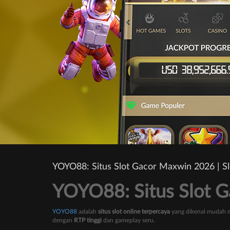
YOYO88: Situs Slot Gacor Maxwin 2026 | Sl
YOYO88: Situs Slot 
YOYO88
adalah
situs slot online terpercaya
yang dikenal mudah m
dengan
RTP tinggi
dan gameplay seru.