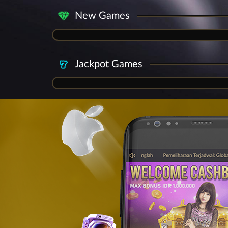
New Games
Jackpot Games