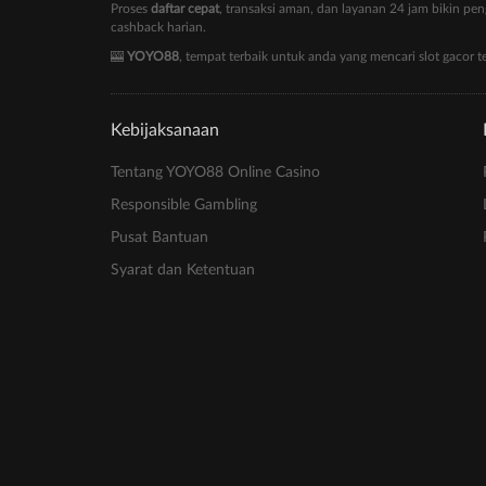
Proses
daftar cepat
, transaksi aman, dan layanan 24 jam bikin p
cashback harian.
🎰
YOYO88
, tempat terbaik untuk anda yang mencari slot gacor 
Kebijaksanaan
Tentang YOYO88 Online Casino
Responsible Gambling
Pusat Bantuan
Syarat dan Ketentuan