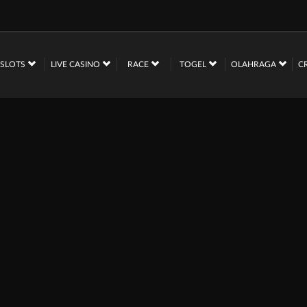
SLOTS
LIVE CASINO
RACE
TOGEL
OLAHRAGA
C