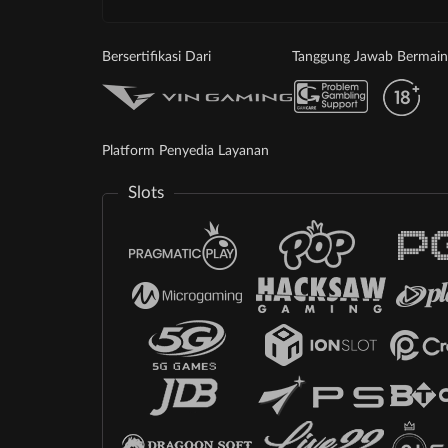
Bersertifikasi Dari
Tanggung Jawab Bermain
Platform Penyedia Layanan
Slots