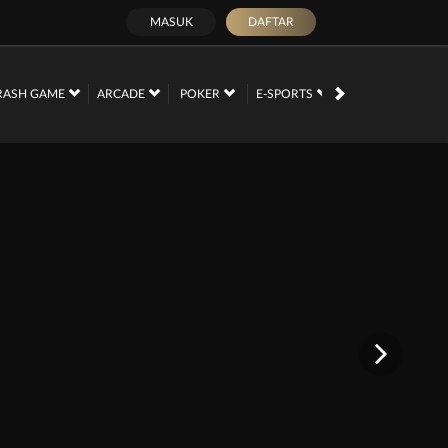
MASUK
DAFTAR
PROMOSI
RASH GAME
ARCADE
POKER
E-SPORTS