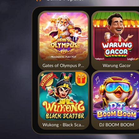
Gates of Olympus POP
Warung Gacor
Wukong - Black Scatter
DJ BOOM BOOM