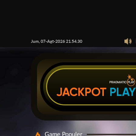
Jum, 07-Agt-2026 21.54.30
ada 30-Jun-2026 dari 15.00.00 sampai 30-Sep-2026 15.00.00. Selama waktu ini, PP V
JACKPOT
PLAY
Game Populer