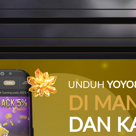
UNDUH
YOYO
DI MAN
DAN KA