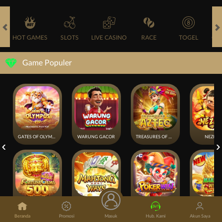
HOT GAMES
SLOTS
LIVE CASINO
RACE
TOGEL
OL
Game Populer
GATES OF OLYMPUS POP
WARUNG GACOR
TREASURES OF AZTEC
NEZHA 
FORTUNE GEMS 500
MAHJONG WAYS
POKER WIN
Beranda
Promosi
Masuk
Hub. Kami
Akun Saya