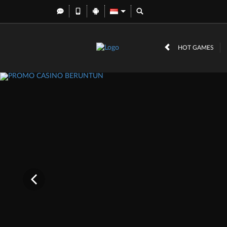
HOT GAMES