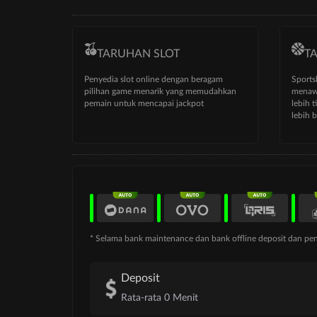
TARUHAN SLOT
T
Penyedia slot online dengan beragam
Sports
pilihan game menarik yang memudahkan
menawa
pemain untuk mencapai jackpot
lebih 
lebih 
* Selama bank maintenance dan bank offline deposit dan pen
Deposit
Rata-rata 0 Menit