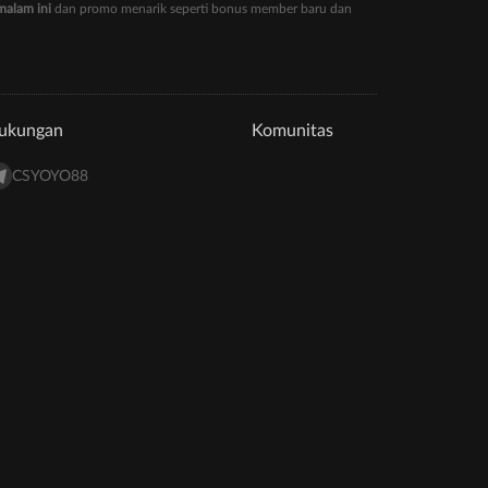
malam ini
dan promo menarik seperti bonus member baru dan
ukungan
Komunitas
CSYOYO88