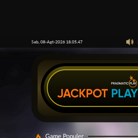
Sab, 08-Agt-2026 18.05.47
n-2026 dari 15.00.00 sampai 30-Sep-2026 15.00.00. Selama waktu ini, PP Virtual Sp
JACKPOT
PLAY
Game Populer