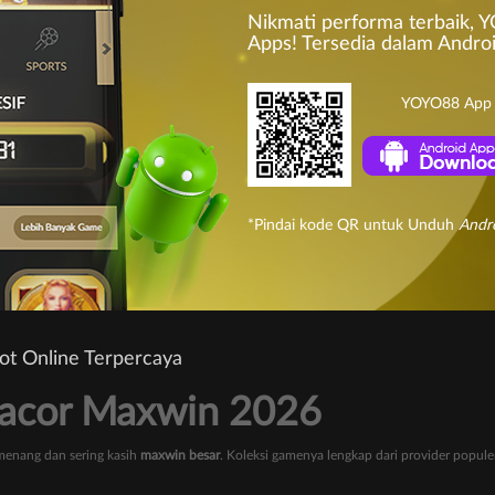
Nikmati performa terbaik,
Apps! Tersedia dalam Andro
YOYO88 App
*Pindai kode QR untuk Unduh
Andr
ot Online Terpercaya
Gacor Maxwin 2026
enang dan sering kasih
maxwin besar
. Koleksi gamenya lengkap dari provider popule