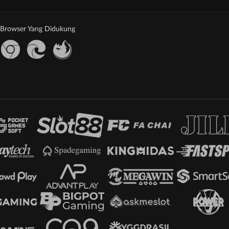
Browser Yang Didukung