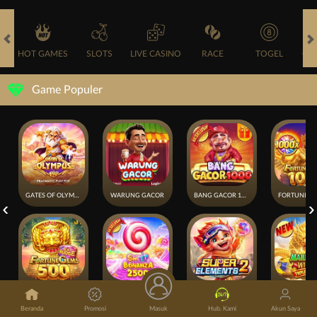
HOT GAMES
SLOTS
LIVE CASINO
RACE
TOGEL
OL
Game Populer
GATES OF OLYMPUS POP
WARUNG GACOR
BANG GACOR 1000
FORTUNE GEMS 500
SWEET BONANZA 2500
SUPER ELEMENTS 2
Beranda
Promosi
Masuk
Hub. Kami
Akun Saya