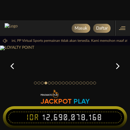
Masuk
Daftar
 waktu ini, PP Virtual Sports permainan tidak akan tersedia. Kami memohon maaf at
JACKPOT
PLAY
IDR
12,690,078,168