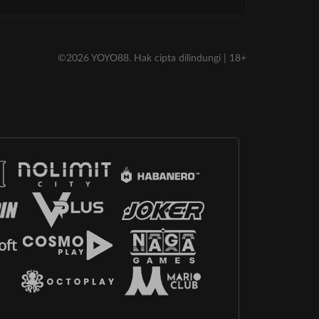
©2026 YOYO88. Hak cipta dilindungi | 18+