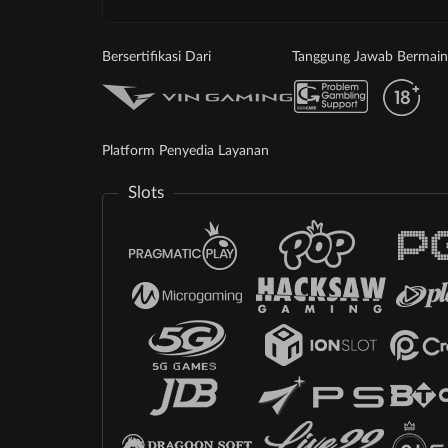
Bersertifikasi Dari
Tanggung Jawab Bermain
Platform Penyedia Layanan
Slots