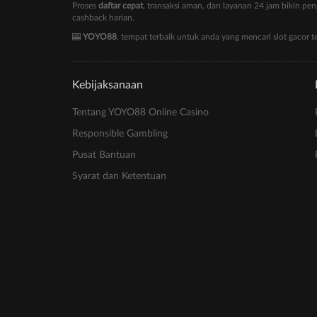
Proses
daftar cepat
, transaksi aman, dan layanan 24 jam bikin p
cashback harian.
🎰
YOYO88
, tempat terbaik untuk anda yang mencari slot gacor 
Kebijaksanaan
Tentang YOYO88 Online Casino
Responsible Gambling
Pusat Bantuan
Syarat dan Ketentuan