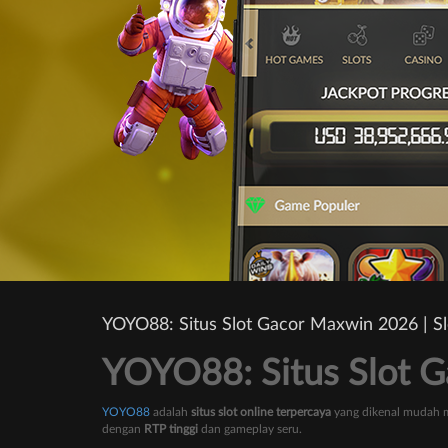
YOYO88: Situs Slot Gacor Maxwin 2026 | Sl
YOYO88: Situs Slot 
YOYO88
adalah
situs slot online terpercaya
yang dikenal mudah m
dengan
RTP tinggi
dan gameplay seru.