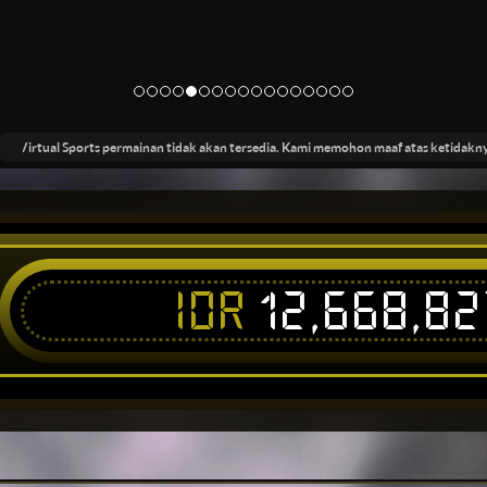
rtual Sports permainan tidak akan tersedia. Kami memohon maaf atas ketidaknyamana
IDR
12,668,8