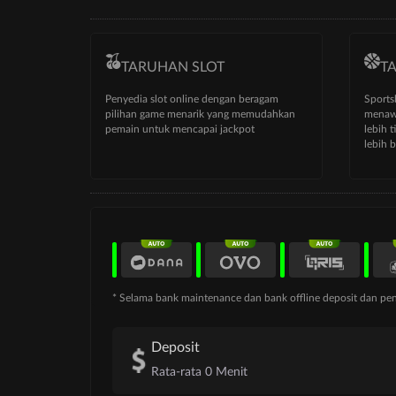
TARUHAN SLOT
T
Penyedia slot online dengan beragam
Sports
pilihan game menarik yang memudahkan
menawa
pemain untuk mencapai jackpot
lebih 
lebih 
* Selama bank maintenance dan bank offline deposit dan pen
Deposit
Rata-rata 0 Menit