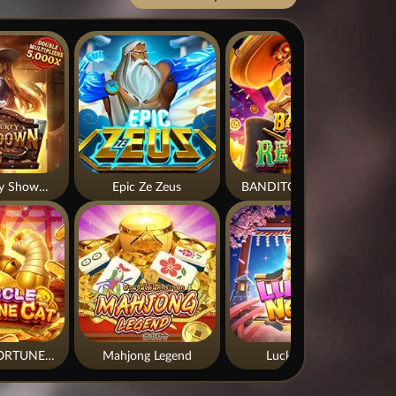
Wild Bounty Showdown
Epic Ze Zeus
BANDITO RETURNS
MUSCLE FORTUNE CAT
Mahjong Legend
Lucky Neko